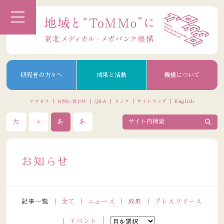
研究者の方々へ
成果と活動
機構について
アクセス
お問い合わせ
Q&A
リンク
サイトマップ
English
大
あ
あ
小
お知らせ
記事一覧
全て
ニュース
成果
プレスリリース
イベント