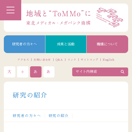
研究者の方々へ
成果と活動
機構について
アクセス
お問い合わせ
Q&A
リンク
サイトマップ
English
大
あ
あ
小
研究の紹介
研究者の方々へ
研究の紹介