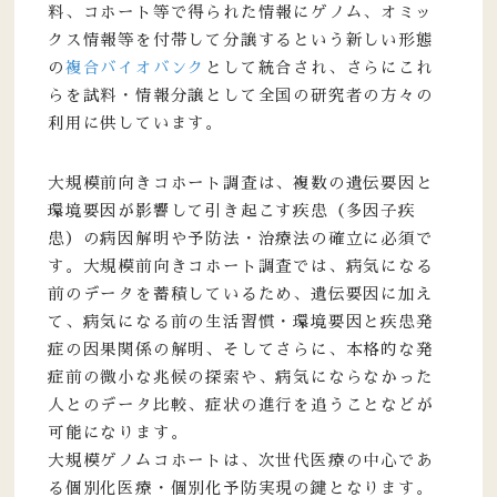
料、コホート等で得られた情報にゲノム、オミッ
クス情報等を付帯して分譲するという新しい形態
の
複合バイオバンク
として統合され、さらにこれ
らを試料・情報分譲として全国の研究者の方々の
利用に供しています。
大規模前向きコホート調査は、複数の遺伝要因と
環境要因が影響して引き起こす疾患（多因子疾
患）の病因解明や予防法・治療法の確立に必須で
す。大規模前向きコホート調査では、病気になる
前のデータを蓄積しているため、遺伝要因に加え
て、病気になる前の生活習慣・環境要因と疾患発
症の因果関係の解明、そしてさらに、本格的な発
症前の微小な兆候の探索や、病気にならなかった
人とのデータ比較、症状の進行を追うことなどが
可能になります。
大規模ゲノムコホートは、次世代医療の中心であ
る個別化医療・個別化予防実現の鍵となります。