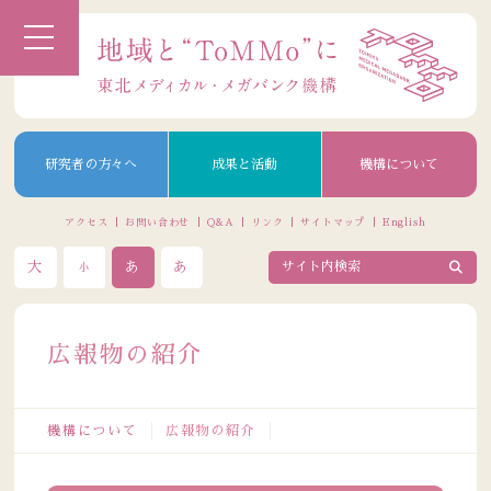
研究者の方々へ
成果と活動
機構について
アクセス
お問い合わせ
Q&A
リンク
サイトマップ
English
大
あ
あ
小
広報物の紹介
機構について
広報物の紹介