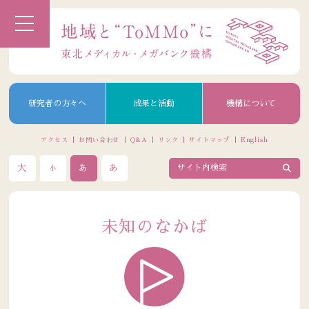
研究者の方々へ
成果と活動
機構について
アクセス
お問い合わせ
Q&A
リンク
サイトマップ
English
大
あ
あ
小
未知のなかば