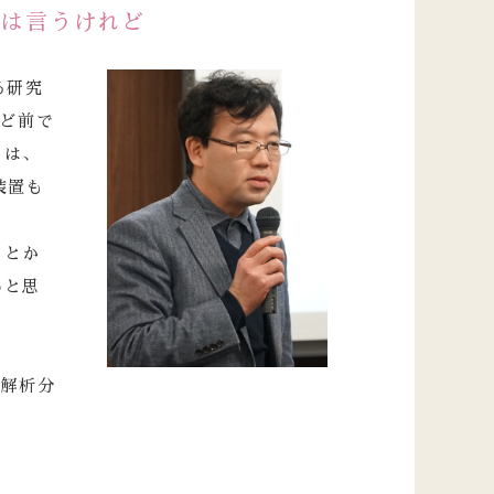
とは言うけれど
る研究
ほど前で
らは、
装置も
りとか
いと思
子解析分