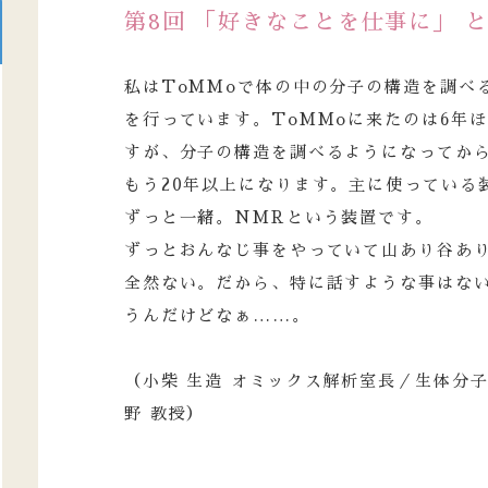
第8回 「好きなことを仕事に」 
私はToMMoで体の中の分子の構造を調べ
を行っています。ToMMoに来たのは6年
すが、分子の構造を調べるようになってか
もう20年以上になります。主に使っている
ずっと一緒。NMRという装置です。
ずっとおんなじ事をやっていて山あり谷あ
全然ない。だから、特に話すような事はな
うんだけどなぁ……。
（小柴 生造 オミックス解析室長／生体分
野 教授）