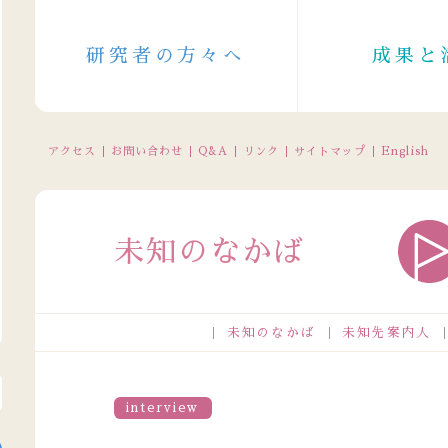
研究者の方々へ
成果と
アクセス
お問い合わせ
Q&A
リンク
サイトマップ
English
未知のなかば
未知のなかば
未知先案内人
電話受付の休止について（2026/8/11～8/16（一部8/10～））
interview