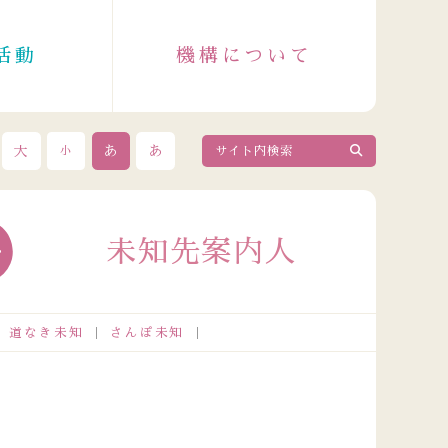
活動
機構について
大
あ
あ
小
未知先案内人
道なき未知
さんぽ未知
2026.08.04
政令指定都市成人保健主管課長会議出席者の皆さまが来訪さ