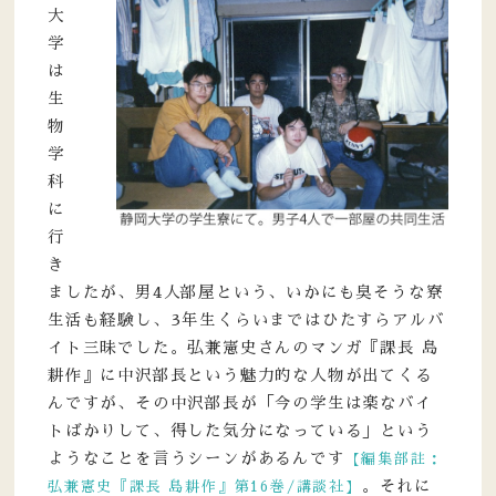
大
学
は
生
物
学
科
に
行
き
ましたが、男4人部屋という、いかにも臭そうな寮
生活も経験し、3年生くらいまではひたすらアルバ
イト三昧でした。弘兼憲史さんのマンガ『課長 島
耕作』に中沢部長という魅力的な人物が出てくる
んですが、その中沢部長が「今の学生は楽なバイ
トばかりして、得した気分になっている」という
ようなことを言うシーンがあるんです
【編集部註：
。それに
弘兼憲史『課長 島耕作』第16巻/講談社】