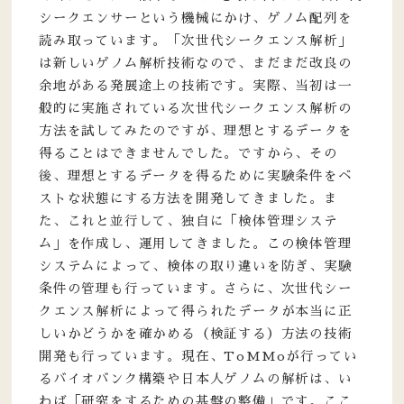
シークエンサーという機械にかけ、ゲノム配列を
読み取っています。「次世代シークエンス解析」
は新しいゲノム解析技術なので、まだまだ改良の
余地がある発展途上の技術です。実際、当初は一
般的に実施されている次世代シークエンス解析の
方法を試してみたのですが、理想とするデータを
得ることはできませんでした。ですから、その
後、理想とするデータを得るために実験条件をベ
ストな状態にする方法を開発してきました。ま
た、これと並行して、独自に「検体管理システ
ム」を作成し、運用してきました。この検体管理
システムによって、検体の取り違いを防ぎ、実験
条件の管理も行っています。さらに、次世代シー
クエンス解析によって得られたデータが本当に正
しいかどうかを確かめる（検証する）方法の技術
開発も行っています。現在、ToMMoが行ってい
るバイオバンク構築や日本人ゲノムの解析は、い
わば「研究をするための基盤の整備」です。ここ