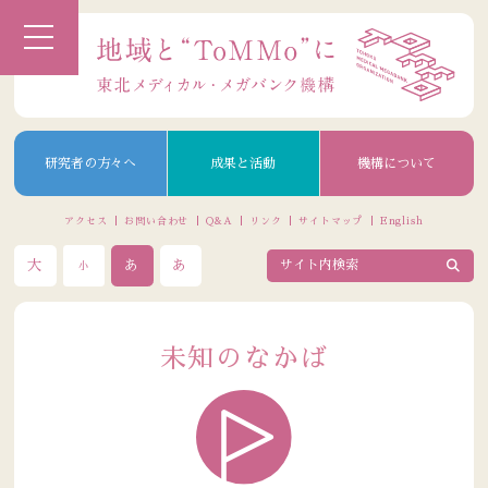
研究者の方々へ
成果と活動
機構について
アクセス
お問い合わせ
Q&A
リンク
サイトマップ
English
大
あ
あ
小
未知のなかば