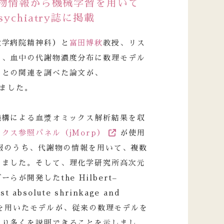
物情報から機械学習を用いて
sychiatry誌に掲載
大学病院精神科）と
富田博秋
教授、リス
る、血中の代謝物濃度分布に数理モデル
）との関連を調べた論文が、
されました。
機構による血漿オミックス解析結果を収
クス参照パネル（jMorp）
が使用
情報のうち、代謝物の情報を用いて、複数
しました。そして、理化学研究所高次元
が開発したthe Hilbert–
st absolute shrinkage and
asso)法を用いたモデルが、従来の数理モデルを
より多くを説明できることを示しまし