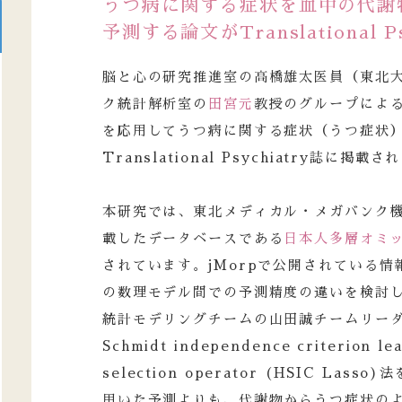
うつ病に関する症状を血中の代謝
予測する論文がTranslational P
脳と心の研究推進室の高橋雄太医員（東北
ク統計解析室の
田宮元
教授のグループによ
を応用してうつ病に関する症状（うつ症状
Translational Psychiatry誌に掲載
本研究では、東北メディカル・メガバンク
載したデータベースである
日本人多層オミッ
されています。jMorpで公開されている
の数理モデル間での予測精度の違いを検討
統計モデリングチームの山田誠チームリーダーら
Schmidt independence criterion lea
selection operator (HSIC L
用いた予測よりも、代謝物からうつ症状の