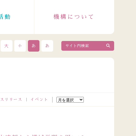
活動
機構について
大
あ
あ
小
スリリース
イベント
1
東北大学オープンキャンパス2026に参加しました
2026.07.30