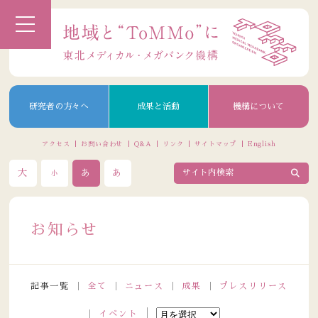
研究者の方々へ
成果と活動
機構について
アクセス
お問い合わせ
Q&A
リンク
サイトマップ
English
大
あ
あ
小
お知らせ
記事一覧
全て
ニュース
成果
プレスリリース
イベント