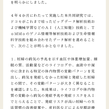
を明らかにしました。
４年４か月にわたって実施した本共同研究では、
ドコモがこれまで培ったビッグデータ解析技術お
よび機械学習などのＡＩ（人工知能）技術と、Ｔ
ｏＭＭｏのゲノム情報等解析技術および生命情報
科学技術を組み合わせたデータ解析を進めること
で、次のことが明らかとなりました。
１. 妊婦の病気の予兆を示す血圧や体重増加量、睡
眠の質、活動量などのライフログや、血液中や尿
中に含まれる特定の体内物質の変動パターンを見
出し、病気を発症しなかった妊婦と発症した妊婦
との間で、その変動パターンが大きく異なること
を確認しました。本成果は、ライフログや体内物
質の変動から病気の発症予兆や発症リスクをＡＩ
でとらえることで、発症リスクが高い妊婦への生
活習慣の改善提案や、産科医などによる早期診療