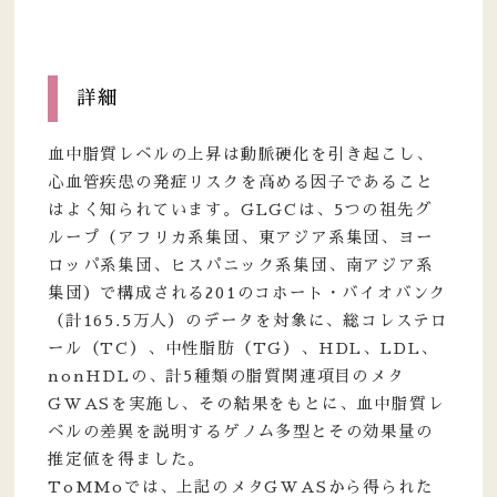
詳細
血中脂質レベルの上昇は動脈硬化を引き起こし、
心血管疾患の発症リスクを高める因子であること
はよく知られています。GLGCは、5つの祖先グ
ループ（アフリカ系集団、東アジア系集団、ヨー
ロッパ系集団、ヒスパニック系集団、南アジア系
集団）で構成される201のコホート・バイオバンク
（計165.5万人）のデータを対象に、総コレステロ
ール（TC）、中性脂肪（TG）、HDL、LDL、
nonHDLの、計5種類の脂質関連項目のメタ
GWASを実施し、その結果をもとに、血中脂質レ
ベルの差異を説明するゲノム多型とその効果量の
推定値を得ました。
ToMMoでは、上記のメタGWASから得られた