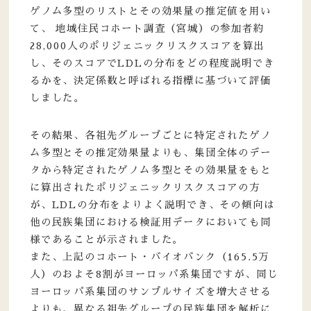
ゲノム多型のリストとその効果量の推定値を用い
て、 地域住民コホート調査（宮城）の参加者約
28,000人のポリジェニックリスクスコアを算出
し、そのスコアでLDLの分布をどの程度説明でき
るかを、決定係数と呼ばれる指標に基づいて評価
しました。
その結果、各祖先グループごとに特定されたゲノ
ム多型とその推定効果量よりも、集団全体のデー
タから特定されたゲノム多型とその効果量をもと
に算出されたポリジェニックリスクスコアの方
が、LDLの分布をよりよく説明でき、その傾向は
他の民族集団における検証用データにおいても同
様であることが示されました。
また、上記のコホート・バイオバンク（165.5万
人）のおよそ8割がヨーロッパ系集団ですが、同じ
ヨーロッパ系集団のサンプルサイズを増大させる
よりも、異なる祖先グループの民族集団を解析に