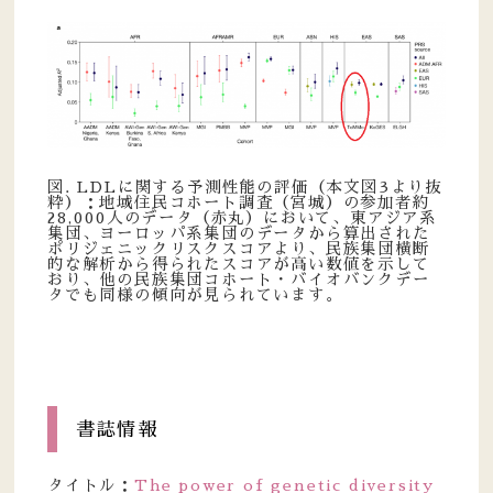
図. LDLに関する予測性能の評価（本文図3より抜
粋）：地域住民コホート調査（宮城）の参加者約
28,000人のデータ（赤丸）において、東アジア系
集団、ヨーロッパ系集団のデータから算出された
ポリジェニックリスクスコアより、民族集団横断
的な解析から得られたスコアが高い数値を示して
おり、他の民族集団コホート・バイオバンクデー
タでも同様の傾向が見られています。
書誌情報
タイトル：
The power of genetic diversity