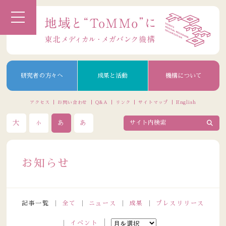
研究者の方々へ
成果と活動
機構について
アクセス
お問い合わせ
Q&A
リンク
サイトマップ
English
大
あ
あ
小
お知らせ
記事一覧
全て
ニュース
成果
プレスリリース
イベント