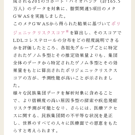
成される201のコホート・バイオバンク（計165.5
万人）のデータを対象に、脂質関連5項目のメタ
GWASを実施しました。
このメタGWASから得られた結果に基づいて
ポリ
※
ジェニックリスクスコア
を算出し、そのスコアで
LDLコレステロールの分布をどの程度説明できる
かを評価したところ、各祖先グループごとに特定
されたゲノム多型とその推定効果量よりも、集団
全体のデータから特定されたゲノム多型とその効
果量をもとに算出されたポリジェニックリスクス
コアの方が、予測性能が高いことが示されまし
た。
様々な民族集団データを解析対象に含めること
で、より信頼度の高い原因多型の探索や疾患発症
リスク予測が可能となり、さらには、医療アクセ
スに関する、民族集団間の不平等な状況を是正
し、世界のすべての人々に医療面での恩恵をもた
らすと考えられます。