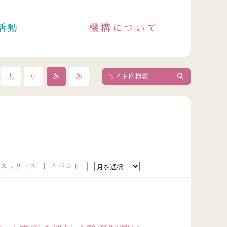
活動
機構について
大
あ
あ
小
スリリース
イベント
2026.08.04
政令指定都市成人保健主管課長会議出席者の皆さまが来訪