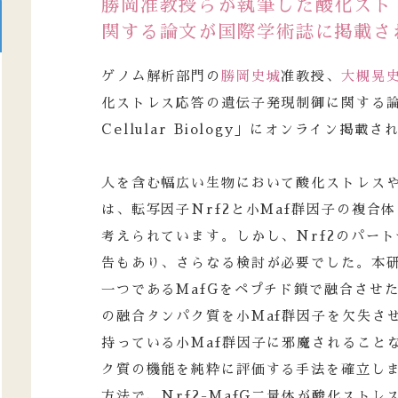
勝岡准教授らが執筆した酸化スト
関する論文が国際学術誌に掲載さ
ゲノム解析部門の
勝岡史城
准教授、
大槻晃
化ストレス応答の遺伝子発現制御に関する論文が
Cellular Biology」にオンライン掲載
人を含む幅広い生物において酸化ストレス
は、転写因子Nrf2と小Maf群因子の複合
考えられています。しかし、Nrf2のパー
告もあり、さらなる検討が必要でした。本研究
一つであるMafGをペプチド鎖で融合させ
の融合タンパク質を小Maf群因子を欠失さ
持っている小Maf群因子に邪魔されることな
ク質の機能を純粋に評価する手法を確立し
方法で、Nrf2-MafG二量体が酸化スト