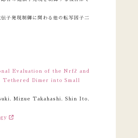
遺伝子発現制御に関わる他の転写因子二
。
onal Evaluation of the Nrf2 and
 Tethered Dimer into Small
ki, Mizue Takahashi, Shin Ito,
ogy