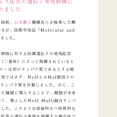
レス応答の遺伝子発現制御に
れました
史
助教、
山本雅之
機構長らが執筆した酸
、国際学術誌「Molecular and
されました。
や異物に対する防御遺伝子の発現応答
体（二量体）によって制御されていると
トナーは別のタンパク質であるとする報
ではまず、Nrf2と小Maf群因子の
たタンパク質を作製しました。次に、こ
せた細胞に導入することで、細胞が本来
く、導入したNrf2-MafG融合タンパ
ました。このような直接的かつ特異的な
レス応答の遺伝子発現を制御する複合体で