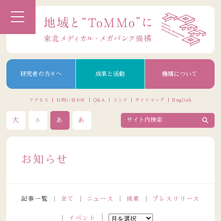
研究者の方々へ
成果と活動
機構について
アクセス
お問い合わせ
Q&A
リンク
サイトマップ
English
大
あ
あ
小
お知らせ
記事一覧
全て
ニュース
成果
プレスリリース
イベント