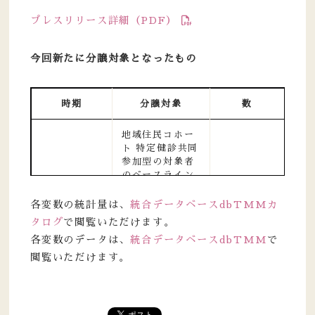
プレスリリース詳細（PDF）
今回新たに分譲対象となったもの
時期
分譲対象
数
地域住民コホー
ト 特定健診共同
参加型の対象者
のベースライン
調査の試料
（DNA、血
各変数の統計量は、
統合データベースdbTMMカ
漿、血清、尿）
タログ
で閲覧いただけます。
及び情報
各変数のデータは、
統合データベースdbTMM
で
基本情報（年
齢・性別）
閲覧いただけます。
2019年8月
健康調査情報
約6.7万人
分譲開始
（検体検査情
報、調査票（生
活・食）情報、