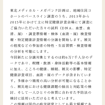
東北メディカル・メガバンク計画は、地域住民コ
ホートのベースライン調査のうち、2013年から
2015年にかけて主に特定健康診査会場にて調査に
ご協力いただいた方々の試料（DNA、血漿、血
清、尿）・調査票情報・検体（血液・尿）検査情
報・特定健康診査情報の分譲を開始します。被災
の程度などの参加者の特性・生活習慣・検査情報
の分析を可能にします。
今回新たに分譲対象とするのは約6万7千人分のデ
ータであり、喫煙・飲酒・身体活動等の基本情報
に加え、こころの健康、睡眠、被災の影響、特定
健康診査項目、血液・尿のデータが含まれていま
す。多様かつ精度の高い分析が可能になることか
ら、被災地における健康課題の抽出と対応策の検
討、そして一人ひとりの体質に合わせた予防法の
検討に活用いただけると考えています。
この情報は国内の疫学研究としても最大規模であ