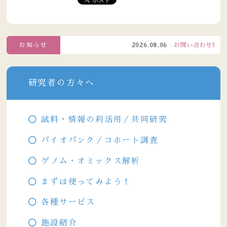
特定健康診査情
報）
※ただし、自由
記載の項目は除
外する
お知らせ
2026.08.06
お問い合わせ窓口電話
※ゲノム配列情
報は今後追加予
定
研究者の方々へ
試料・情報の利活用／共同研究
バイオバンク／コホート調査
ゲノム・オミックス解析
まずは使ってみよう！
各種サービス
施設紹介