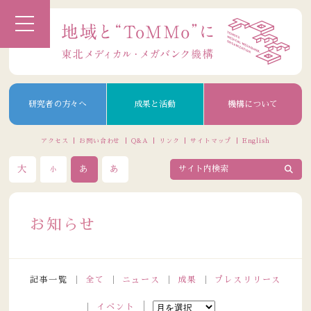
研究者の方々へ
成果と活動
機構について
アクセス
お問い合わせ
Q&A
リンク
サイトマップ
English
大
あ
あ
小
お知らせ
記事一覧
全て
ニュース
成果
プレスリリース
イベント