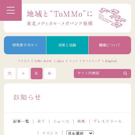
研究者の方々へ
成果と活動
機構について
アクセス
お問い合わせ
Q&A
リンク
サイトマップ
English
大
あ
あ
小
お知らせ
記事一覧
全て
ニュース
成果
プレスリリース
イベント