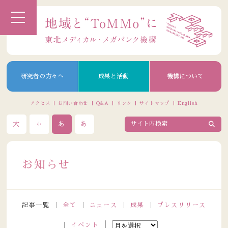
研究者の方々へ
成果と活動
機構について
アクセス
お問い合わせ
Q&A
リンク
サイトマップ
English
大
あ
あ
小
お知らせ
記事一覧
全て
ニュース
成果
プレスリリース
イベント