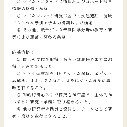
② ゲノム・オミックス情報およびコホート調査
情報の整備・解析
③ ゲノムコホート研究に基づく疾患発症・健康
アウトカム予測モデルの構築および検証
④ その他、統合ゲノム予測医学分野の教育・研
究および運営に関わる業務
応募資格：
① 博士の学位を取得、あるいは着任時までに取
得見込みであること。
② ヒト生体試料を用いたゲノム解析、エピゲノ
ム解析、オミックス解析、またはゲノム疫学に興
味を有すること。
③ 知的好奇心および探究心が旺盛で、主体的か
つ柔軟に研究・業務に取り組めること。
④ 他の研究者や職員と協調し、チームとして研
究・業務を遂行できること。