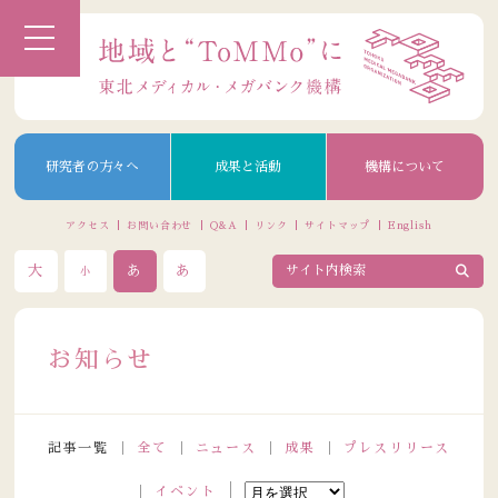
研究者の方々へ
成果と活動
機構について
アクセス
お問い合わせ
Q&A
リンク
サイトマップ
English
大
あ
あ
小
お知らせ
記事一覧
全て
ニュース
成果
プレスリリース
イベント