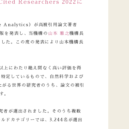
 Cited Researchers 2022に
 Analytics）が高被引用論文著者
022年版を発表し、当機構の
山本 雅之
機構長
ました。この度の発表により山本機構長
は、10年以上にわたり絶え間なく高い評価を得
り特定しているもので、自然科学および
たがる世界の研究者のうち、論文の被引
す。
の研究者が選出されました。そのうち複数
ルドカテゴリーでは、3,244名が選出