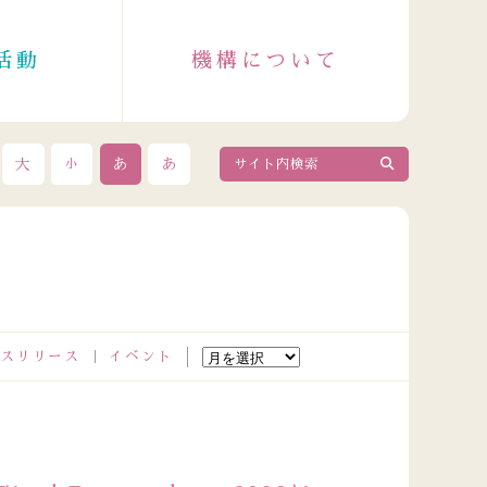
活動
機構について
大
あ
あ
小
スリリース
イベント
2026.08.04
政令指定都市成人保健主管課長会議出席者の皆さまが来訪