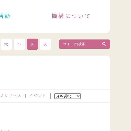
活動
機構について
大
あ
あ
小
スリリース
イベント
2026.08.04
政令指定都市成人保健主管課長会議出席者の皆さまが来訪