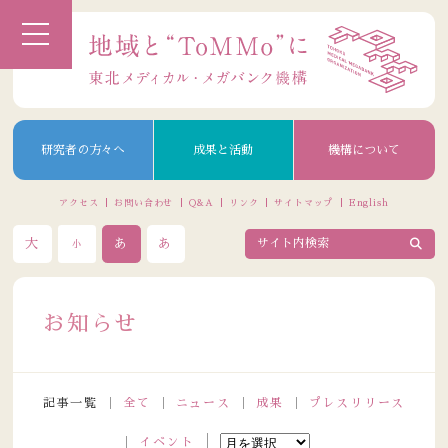
研究者の方々へ
成果と活動
機構について
アクセス
お問い合わせ
Q&A
リンク
サイトマップ
English
大
あ
あ
小
お知らせ
記事一覧
全て
ニュース
成果
プレスリリース
イベント