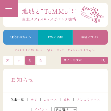
研究者の方々へ
成果と活動
機構について
アクセス
お問い合わせ
Q&A
リンク
サイトマップ
English
大
あ
あ
小
お知らせ
記事一覧
全て
ニュース
成果
プレスリリース
イベント