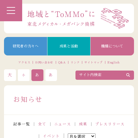
研究者の方々へ
成果と活動
機構について
アクセス
お問い合わせ
Q&A
リンク
サイトマップ
English
大
あ
あ
小
お知らせ
記事一覧
全て
ニュース
成果
プレスリリース
イベント