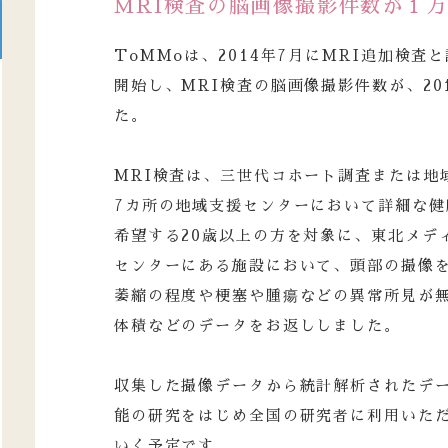
MRI検査の脳画像撮影件数が１
ToMMoは、2014年7月にMRI追加検
開始し、MRI検査の脳画像撮影件数が、20
た。
MRI検査は、三世代コホート調査または地
7カ所の地域支援センターにおいて詳細な健
希望する20歳以上の方を対象に、東北メデ
センターにある施設において、頭部の撮像
萎縮の程度や梗塞や腫瘍などの異常所見が
体積などのデータをお返ししました。
収集した撮像データから統計解析されたデ
能の研究をはじめ全国の研究者に利用いた
いく予定です。