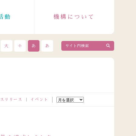
活動
機構について
大
あ
あ
小
スリリース
イベント
2026.08.04
政令指定都市成人保健主管課長会議出席者の皆さまが来訪