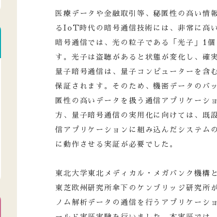
医療データや金融取引等、秘匿性の高い情
るIoT時代の暗号通信技術には、非常に高
暗号通信では、光の粒子である「光子」1個
す。光子は盗聴があると状態が変化し、確
量子暗号通信は、量子コンピューターを含
保証されます。そのため、機密データのバ
匿性の高いデータを扱う通信アプリケーシ
方、量子暗号通信の実用化に向けては、既
信アプリケーションに組み込んだシステム
に動作させる実証が必要でした。
東北大学東北メディカル・メガバンク機構
東芝欧州研究所傘下のケンブリッジ研究所
ノム解析データの通信を行うアプリケーシ
ールド実証実験を行いました。本実証では