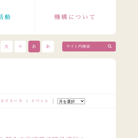
活動
機構について
大
あ
あ
小
スリリース
イベント
026.08.04
政令指定都市成人保健主管課長会議出席者の皆さまが来訪さ