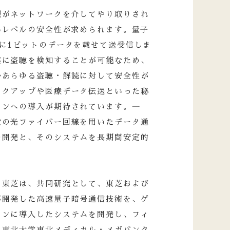
報がネットワークを介してやり取りされ
いレベルの安全性が求められます。量子
に1ビットのデータを載せて送受信しま
実に盗聴を検知することが可能なため、
むあらゆる盗聴・解読に対して安全性が
ックアップや医療データ伝送といった秘
ョンへの導入が期待されています。一
設の光ファイバー回線を用いたデータ通
の開発と、そのシステムを長期間安定的
と東芝は、共同研究として、東芝および
が開発した高速量子暗号通信技術を、ゲ
ョンに導入したシステムを開発し、フィ
、東北大学東北メディカル・メガバンク