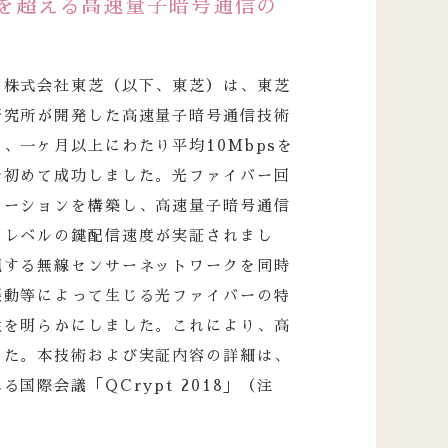
sを超える高速量子暗号通信の
と株式会社東芝（以下、東芝）は、東芝
研究所が開発した高速量子暗号通信技術
、一ヶ月以上にわたり平均10Mbpsを
で初めて成功しました。光ファイバー回
ケーションを構築し、高速量子暗号通信
用レベルの鍵配信速度が実証されまし
視する無線センサーネットワークを同時
振動等によって生じる光ファイバーの特
性を明らかにしました。これにより、高
した。本技術および実証内容の詳細は、
国際会議「QCrypt 2018」（注