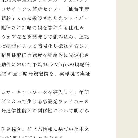
イフサイエンス解析センター（仙台市青
の間約７ｋｍに敷設された光ファイバー
、配信された暗号鍵を管理する仕組み
トウェアなどを開発して組み込み、上記
通信技術によって暗号化し伝送するシス
子暗号鍵配信の速度を継続的に安定化さ
作において平均10.2Mbpsの鍵配信
速度での量子暗号鍵配信を、実環境で実証
センサーネットワークを導入して、年間
などによって生じる敷設光ファイバーの
暗号通信性能との関係性について明らか
は引き続き、ゲノム情報に基づいた未来