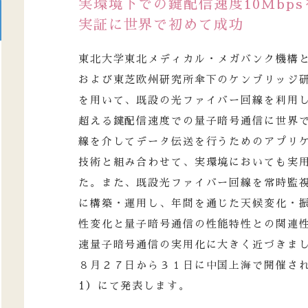
実環境下での鍵配信速度10Mbp
実証に世界で初めて成功
東北大学東北メディカル・メガバンク機構
および東芝欧州研究所傘下のケンブリッジ
を用いて、既設の光ファイバー回線を利用し
超える鍵配信速度での量子暗号通信に世界
線を介してデータ伝送を行うためのアプリ
技術と組み合わせて、実環境においても実
た。また、既設光ファイバー回線を常時監
に構築・運用し、年間を通じた天候変化・
性変化と量子暗号通信の性能特性との関連
速量子暗号通信の実用化に大きく近づきま
８月２７日から３１日に中国上海で開催される
1）にて発表します。