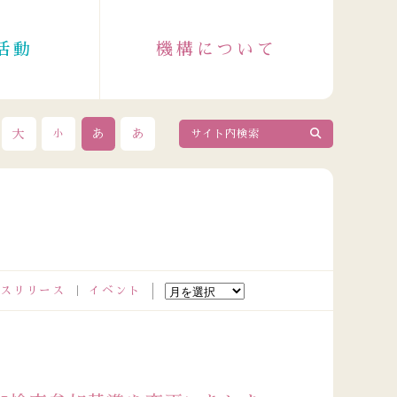
活動
機構について
大
あ
あ
小
スリリース
イベント
2026.08.04
政令指定都市成人保健主管課長会議出席者の皆さまが来訪