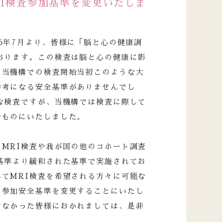
RI検査参加基準を変更いたしま
6年7月より、皆様に「脳と心の健康調
おります。この検査は脳と心の健康に影
、当機構での検査開始当初このような大
参考になる安全基準がありませんでし
な検査ですが、当機構では検査に際して
なものにいたしました。
MRI検査や我が国の他のコホート調査
基準より緩和された基準で実施されてお
てMRI検査を希望される方々に可能な
も参加安全基準を変更することにいたし
けなかった皆様におかれましては、是非
。