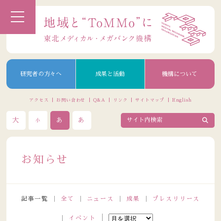
研究者の方々へ
成果と活動
機構について
アクセス
お問い合わせ
Q&A
リンク
サイトマップ
English
大
あ
あ
小
お知らせ
記事一覧
全て
ニュース
成果
プレスリリース
イベント