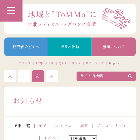
研究者の方々へ
成果と活動
機構について
アクセス
お問い合わせ
Q&A
リンク
サイトマップ
English
大
あ
あ
小
お知らせ
記事一覧
全て
ニュース
成果
プレスリリース
イベント