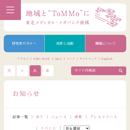
研究者の方々へ
成果と活動
機構について
アクセス
お問い合わせ
Q&A
リンク
サイトマップ
English
大
あ
あ
小
お知らせ
記事一覧
全て
ニュース
成果
プレスリリース
イベント