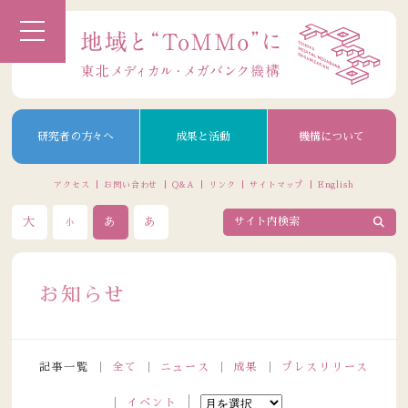
研究者の方々へ
成果と活動
機構について
アクセス
お問い合わせ
Q&A
リンク
サイトマップ
English
大
あ
あ
小
お知らせ
記事一覧
全て
ニュース
成果
プレスリリース
イベント