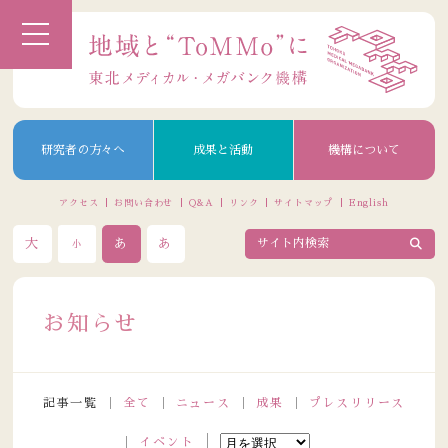
研究者の方々へ
成果と活動
機構について
アクセス
お問い合わせ
Q&A
リンク
サイトマップ
English
大
あ
あ
小
お知らせ
記事一覧
全て
ニュース
成果
プレスリリース
イベント