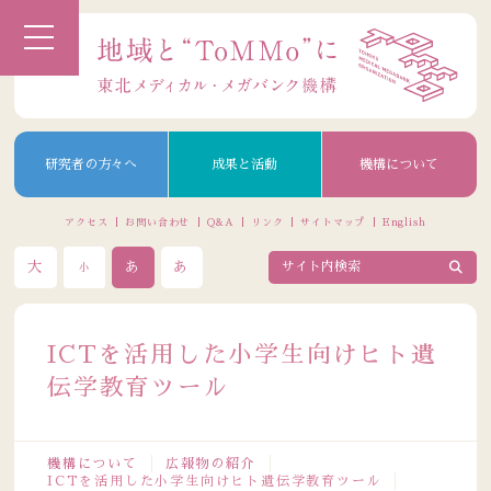
研究者の方々へ
成果と活動
機構について
アクセス
お問い合わせ
Q&A
リンク
サイトマップ
English
大
あ
あ
小
ICTを活用した小学生向けヒト遺
伝学教育ツール
機構について
広報物の紹介
ICTを活用した小学生向けヒト遺伝学教育ツール