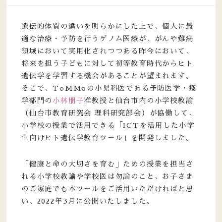
遺伝的体質の違いを明らかにした上で、個人に最
適な治療・予防を行うゲノム医療が、がんや難病
領域において実用化されつつある昨今において、
将来を担う子どもに対して初等教育時代からヒト
遺伝学を学習する機会があることが望まれます。
そこで、ToMMoの小児科医である予防医学・疫
学部門の
小林朋子
准教授と仙台市内の小学校教諭
（仙台市教育研究会 理科研究部会）が協働して、
小学校の授業で活用できる「ICTを活用した小学
生向けヒト遺伝学教育ツール」を開発しました。
「健康と命の大切さを育む」ための授業を担当さ
れる小学校教諭や学校医は勿論のこと、お子さま
のご家庭でも本ツールをご活用いただければと思
い、2022年3月に公開いたしました。