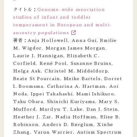
タイトル：
Genome-wide association
studies of infant and toddler
temperament in European and multi-
ancestry populations
著者：Anja Hollowell, Anna Gui, Emilie
M. Wigdor, Morgan James Morgan,
Laurie J. Hannigan, Elizabeth C.
Corfield, René Pool, Susanne Bruins,
Helga Ask, Christel M. Middeldorp,
Beate St Pourcain, Meike Bartels, Dorret
I. Boomsma, Catharina A. Hartman, Aoi
Noda, Ippei Takahashi, Mami Ishikuro,
Taku Obara, Shinichi Kuriyama, Mary S.
Mufford, Marilyn T. Lake, Dan J. Stein,
Heather J. Zar, Nadia Hoffman, Elise B.
Robinson, Anders D. Børglum, Xinhe
Zhang, Varun Warrier, Autism Spectrum