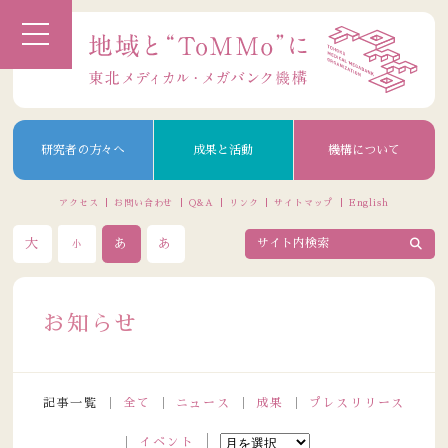
研究者の方々へ
成果と活動
機構について
アクセス
お問い合わせ
Q&A
リンク
サイトマップ
English
大
あ
あ
小
お知らせ
記事一覧
全て
ニュース
成果
プレスリリース
イベント