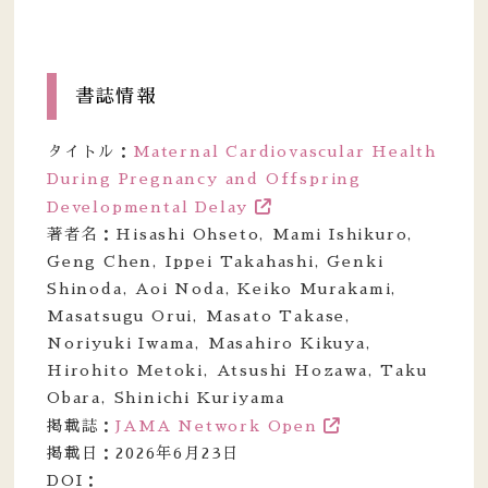
書誌情報
タイトル：
Maternal Cardiovascular Health
During Pregnancy and Offspring
Developmental Delay
著者名：Hisashi Ohseto, Mami Ishikuro,
Geng Chen, Ippei Takahashi, Genki
Shinoda, Aoi Noda, Keiko Murakami,
Masatsugu Orui, Masato Takase,
Noriyuki Iwama, Masahiro Kikuya,
Hirohito Metoki, Atsushi Hozawa, Taku
Obara, Shinichi Kuriyama
掲載誌：
JAMA Network Open
掲載日：2026年6月23日
DOI：