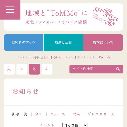
研究者の方々へ
成果と活動
機構について
アクセス
お問い合わせ
Q&A
リンク
サイトマップ
English
大
あ
あ
小
お知らせ
記事一覧
全て
ニュース
成果
プレスリリース
イベント