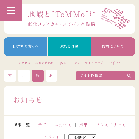
研究者の方々へ
成果と活動
機構について
アクセス
お問い合わせ
Q&A
リンク
サイトマップ
English
大
あ
あ
小
お知らせ
記事一覧
全て
ニュース
成果
プレスリリース
イベント