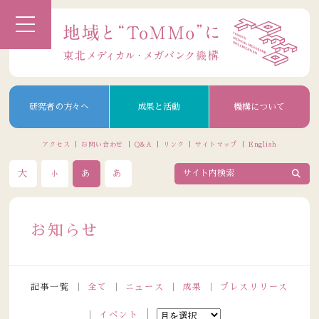
研究者の方々へ
成果と活動
機構について
アクセス
お問い合わせ
Q&A
リンク
サイトマップ
English
大
あ
あ
小
お知らせ
記事一覧
全て
ニュース
成果
プレスリリース
イベント