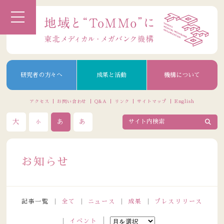
研究者の方々へ
成果と活動
機構について
アクセス
お問い合わせ
Q&A
リンク
サイトマップ
English
大
あ
あ
小
お知らせ
記事一覧
全て
ニュース
成果
プレスリリース
イベント