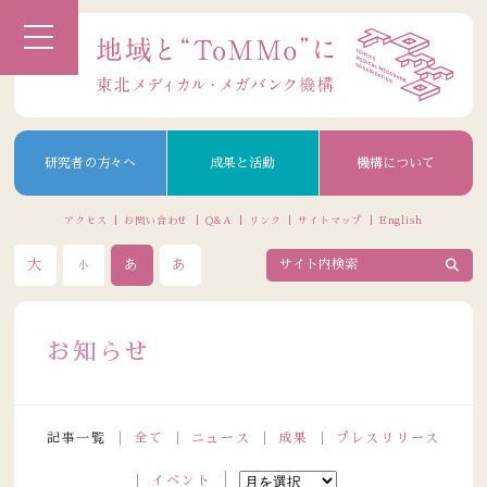
研究者の方々へ
成果と活動
機構について
アクセス
お問い合わせ
Q&A
リンク
サイトマップ
English
大
あ
あ
小
お知らせ
記事一覧
全て
ニュース
成果
プレスリリース
イベント