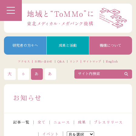
研究者の方々へ
成果と活動
機構について
アクセス
お問い合わせ
Q&A
リンク
サイトマップ
English
大
あ
あ
小
お知らせ
記事一覧
全て
ニュース
成果
プレスリリース
イベント