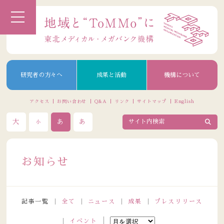
研究者の方々へ
成果と活動
機構について
アクセス
お問い合わせ
Q&A
リンク
サイトマップ
English
大
あ
あ
小
お知らせ
記事一覧
全て
ニュース
成果
プレスリリース
イベント