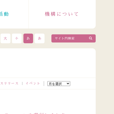
活動
機構について
大
あ
あ
小
スリリース
イベント
2026.08.04
政令指定都市成人保健主管課長会議出席者の皆さまが来訪