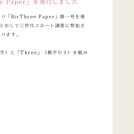
e Paper」を発行しました
BirThree Paper」第一号を発
r」をとおして三世代コホート調査に参加さ
いります。
（出生）と「Three」（数字の３）を組み