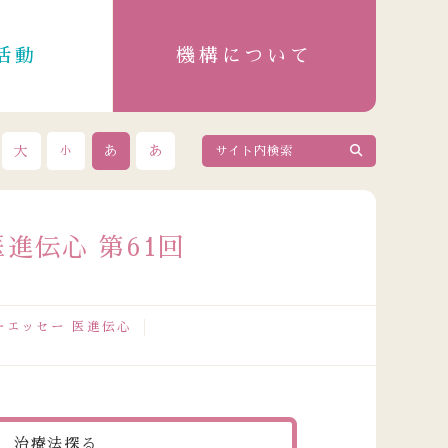
活動
機構について
大
あ
あ
小
進伝心 第61回
ーエッセー 医進伝心
2026.08.04
政令指定都市成人保健主管課長会議出席者の皆さまが来訪
 治療法探る