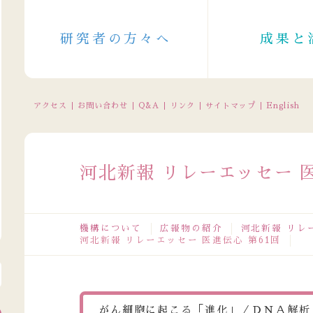
研究者の方々へ
成果と
アクセス
お問い合わせ
Q&A
リンク
サイトマップ
English
河北新報 リレーエッセー 医
機構について
広報物の紹介
河北新報 リレ
河北新報 リレーエッセー 医進伝心 第61回
口電話受付の休止について（2026/8/11～8/16（一部8/10～））
がん細胞に起こる「進化」／ＤＮＡ解析