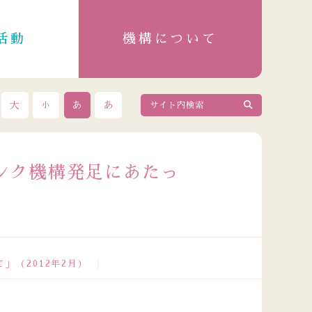
活動
機構について
大
あ
あ
小
ンク機構発足にあたっ
」（2012年2月）
2026.08.04
政令指定都市成人保健主管課長会議出席者の皆さまが来訪さ