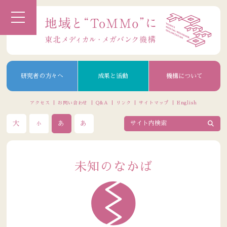
研究者の方々へ
成果と活動
機構について
アクセス
お問い合わせ
Q&A
リンク
サイトマップ
English
大
あ
あ
小
未知のなかば