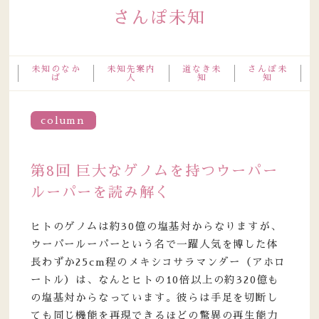
さんぽ未知
未知のなか
未知先案内
道なき未
さんぽ未
ば
人
知
知
column
第8回 巨大なゲノムを持つウーパー
ルーパーを読み解く
ヒトのゲノムは約30億の塩基対からなりますが、
ウーパールーパーという名で一躍人気を博した体
長わずか25cm程のメキシコサラマンダー（アホロ
ートル）は、なんとヒトの10倍以上の約320億も
の塩基対からなっています。彼らは手足を切断し
ても同じ機能を再現できるほどの驚異の再生能力