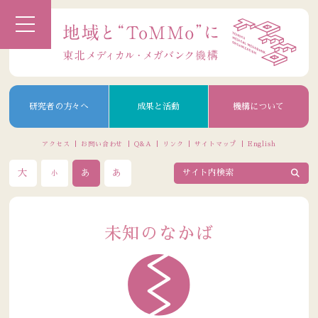
研究者の方々へ
成果と活動
機構について
アクセス
お問い合わせ
Q&A
リンク
サイトマップ
English
大
あ
あ
小
未知のなかば