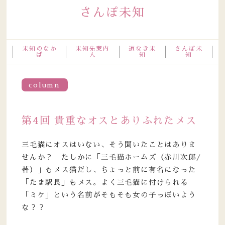
さんぽ未知
未知のなか
未知先案内
道なき未
さんぽ未
ば
人
知
知
column
第4回 貴重なオスとありふれたメス
三毛猫にオスはいない、そう聞いたことはありま
せんか？ たしかに「三毛猫ホームズ（赤川次郎/
著）」もメス猫だし、ちょっと前に有名になった
「たま駅長」もメス。よく三毛猫に付けられる
「ミケ」という名前がそもそも女の子っぽいよう
な？？