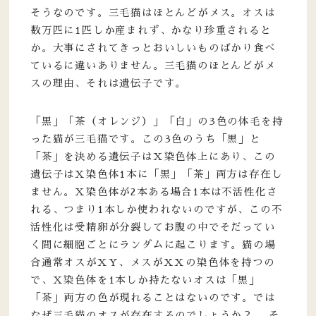
そうなのです。三毛猫はほとんどがメス。オスは
数万匹に1匹しか産まれず、かなり珍重されると
か。大事にされてきっとおいしいものばかり食べ
ているに違いありません。三毛猫のほとんどがメ
スの理由、それは遺伝子です。
「黒」「茶（オレンジ）」「白」の3色の体毛を持
った猫が三毛猫です。この3色のうち「黒」と
「茶」を決める遺伝子はX染色体上にあり、この
遺伝子はX染色体1本に「黒」「茶」両方は存在し
ません。X染色体が2本ある場合1本は不活性化さ
れる、つまり1本しか使われないのですが、この不
活性化は受精卵が分裂してお腹の中でそだってい
く間に細胞ごとにランダムに起こります。猫の場
合通常オスがXY、メスがXXの染色体を持つの
で、X染色体を1本しか持たないオスは「黒」
「茶」両方の色が現れることはないのです。では
なぜ三毛猫のオスが存在するのでしょうか？ そ