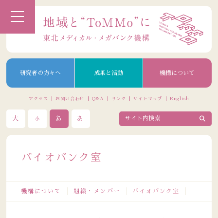
研究者の方々へ
成果と活動
機構について
アクセス
お問い合わせ
Q&A
リンク
サイトマップ
English
大
あ
あ
小
バイオバンク室
機構について
組織・メンバー
バイオバンク室