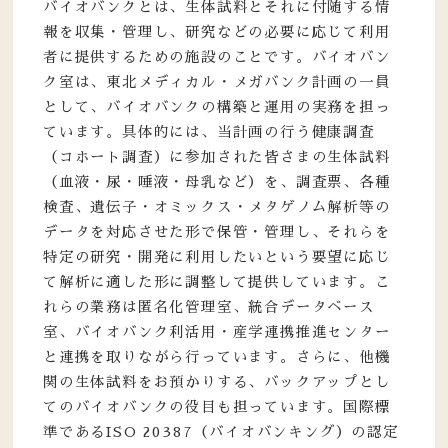
バイオバンクとは、生体試料とそれに付随する情
報を収集・管理し、研究などの必要に応じて利用
者に提供するための施設のことです。バイオバン
ク室は、東北メディカル・メガバンク計画の一員
として、バイオバンクの構築と運用の実務を担っ
ています。具体的には、当計画の行う健康調査
（コホート調査）に参加された皆さまの生体試料
（血液・尿・唾液・母乳など）を、調査票、各種
検査、遺伝子・オミックス・メタゲノム解析等の
データを対応させた形で保管・管理し、それらを
特定の研究・開発に利用したいという要望に応じ
て解析に適した形に調整して提供しています。こ
れらの業務は匿名化管理室、統合データベース
室、バイオバンク利活用・産学連携推進センター
と連携を取りながら行っています。さらに、他機
関の生体試料をお預かりする、バックアップとし
てのバイオバンクの役目も担っています。国際標
準であるISO 20387（バイオバンキング）の認定