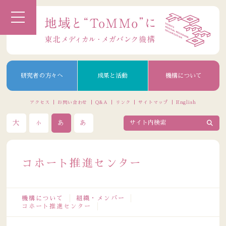
研究者の方々へ
成果と活動
機構について
アクセス
お問い合わせ
Q&A
リンク
サイトマップ
English
大
あ
あ
小
コホート推進センター
機構について
組織・メンバー
コホート推進センター