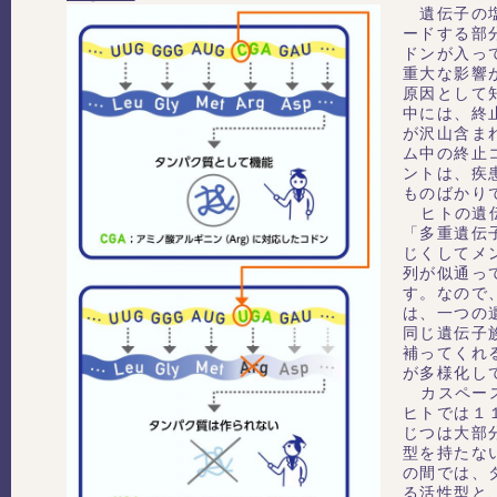
遺伝子の塩
ードする部
ドンが入っ
重大な影響
原因として
中には、終
が沢山含ま
ム中の終止
ントは、疾
ものばかり
ヒトの遺伝
「多重遺伝
じくしてメ
列が似通っ
す。なので
は、一つの
同じ遺伝子
補ってくれ
が多様化し
カスペース
ヒトでは１
じつは大部
型を持たな
の間では、
る活性型と