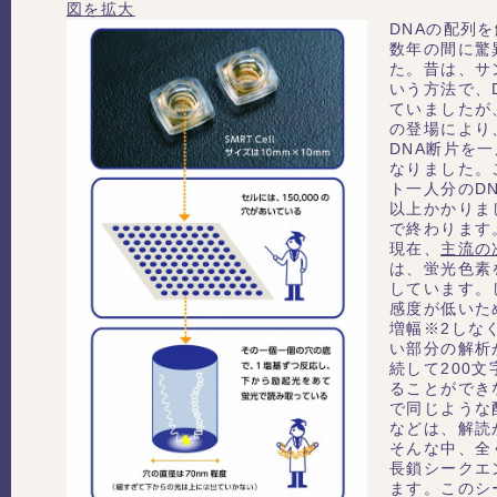
図を拡大
DNAの配列
数年の間に驚
た。昔は、サ
いう方法で、
ていましたが
の登場により
DNA断片を
なりました。
ト一人分のD
以上かかりま
で終わります
現在、
主流の
は、蛍光色素
しています。
感度が低いた
増幅※2しな
い部分の解析
続して200文
ることができ
で同じような
などは、解読
そんな中、全
長鎖シークエ
ます。このシ