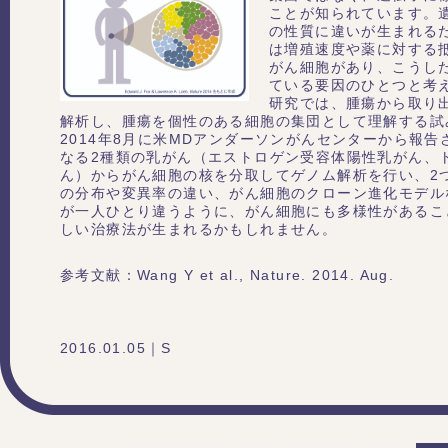
ことが知られています。
の性質に違いが生まれる
は増殖速度や薬に対する
がん細胞があり、こうし
ている要因のひとつと考
研究では、腫瘍から取り
解析し、腫瘍を個性のある細胞の集団として理解する試
2014年8月に米MDアンダーソンがんセンターから報
なる2種類の乳がん（エストロゲン受容体陽性乳がん、
ん）からがん細胞の核を分取してゲノム解析を行い、2
の分布や変異率の違い、がん細胞のクローン進化モデル
が一人ひとり違うように、がん細胞にも多様性があるこ
しい治療法が生まれるかもしれません。
参考文献：Wang Y et al., Nature. 2014. Aug.
2016.01.05｜S