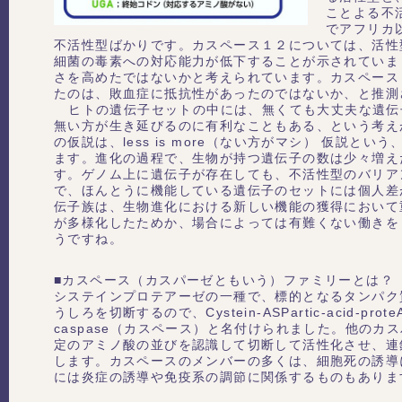
ことよる不
でアフリカ
不活性型ばかりです。カスペース１２については、活性
細菌の毒素への対応能力が低下することが示されていま
さを高めたではないかと考えられています。カスペース
たのは、敗血症に抵抗性があったのではないか、と推測
ヒトの遺伝子セットの中には、無くても大丈夫な遺伝
無い方が生き延びるのに有利なこともある、という考え
の仮説は、less is more（ない方がマシ） 仮説と
ます。進化の過程で、生物が持つ遺伝子の数は少々増え
す。ゲノム上に遺伝子が存在しても、不活性型のバリア
で、ほんとうに機能している遺伝子のセットには個人差
伝子族は、生物進化における新しい機能の獲得において
が多様化したためか、場合によっては有難くない働きを
うですね。
■カスペース（カスパーゼともいう）ファミリーとは？
システインプロテアーゼの一種で、標的となるタンパク
うしろを切断するので、Cystein-ASPartic-acid-pro
caspase（カスペース）と名付けられました。他のカ
定のアミノ酸の並びを認識して切断して活性化させ、連
します。カスペースのメンバーの多くは、細胞死の誘導
には炎症の誘導や免疫系の調節に関係するものもありま