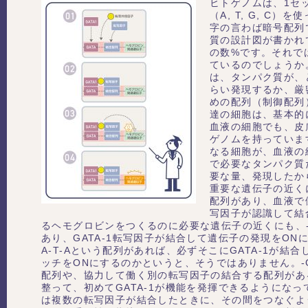
ヒトゲノムは、1セ
（A, T, G, C）
字の言わば暗号配列
質の設計図が書かれ
の数%です。それで
ているのでしょうか
は、タンパク質が、
らい発現するか、厳
めの配列（制御配列
達の細胞は、基本的
血液の細胞でも、皮
ゲノムを持っていま
なる細胞が、血液の
で必要なタンパク質
要な量、発現したか
重要な遺伝子の近くに
配列があり、血液で働
写因子が認識して結
るヘモグロビンをつくるのに必要な遺伝子の近くにも、-G-
あり、GATA-1転写因子が結合して遺伝子の発現をON
A-T-Aという配列があれば、必ずそこにGATA-1が結
ッチをONにするのかというと、そうではありません。-G-
配列や、協力して働く別の転写因子の結合する配列があ
整って、初めてGATA-1が機能を発揮できるようにな
は複数の転写因子が結合したときに、その間をつなぐよ