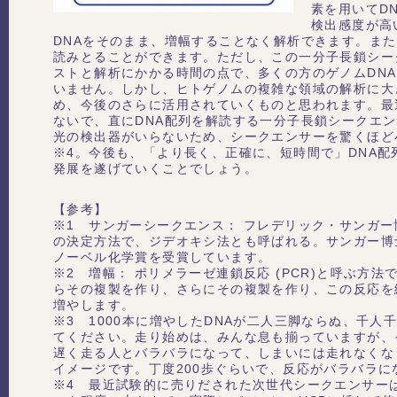
素を用いてD
検出感度が高い
DNAをそのまま、増幅することなく解析できます。また
読みとることができます。ただし、この一分子長鎖シー
ストと解析にかかる時間の点で、多くの方のゲノムDN
いません。しかし、ヒトゲノムの複雑な領域の解析に大
め、今後のさらに活用されていくものと思われます。最
ないで、直にDNA配列を解読する一分子長鎖シークエ
光の検出器がいらないため、シークエンサーを驚くほど
※4。今後も、「より長く、正確に、短時間で」DNA配
発展を遂げていくことでしょう。
【参考】
※1 サンガーシークエンス： フレデリック・サンガー
の決定方法で、ジデオキシ法とも呼ばれる。サンガー博士
ノーベル化学賞を受賞しています。
※2 増幅： ポリメラーゼ連鎖反応 (PCR)と呼ぶ方法
らその複製を作り、さらにその複製を作り、この反応を繰
増やします。
※3 1000本に増やしたDNAが二人三脚ならぬ、千人
てください。走り始めは、みんな息も揃っていますが、
遅く走る人とバラバラになって、しまいには走れなくな
イメージです。丁度200歩ぐらいで、反応がバラバラに
※4 最近試験的に売りだされた次世代シークエンサーは