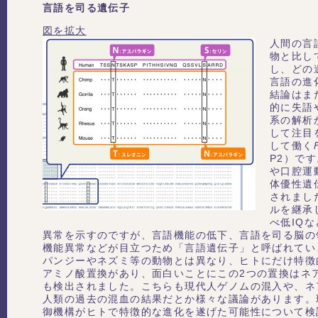
言語を司る遺伝子
図を拡大
人間の言
物と比し
し、どの
言語の進
結論はま
的に失語
系の解析
して注目
して働く
P2）で
や口腔運
体優性遺
されまし
ルを継承
べ低IQ
異常を示すのですが、言語機能の低下、言語を司る脳の
機能異常などが目立つため「言語遺伝子」と呼ばれてい
パンジーやネズミ等の動物とは異なり、ヒトにだけ特徴
アミノ酸置換があり、面白いことにこの2つの置換はネ
も検出されました。こちらも現代人ゲノムの混入や、ネ
人類の過去の混血の結果だとか様々な議論があります。
御機構がヒトで特徴的な進化を遂げた可能性について検