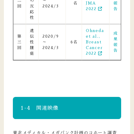
二
の
～
名
JMA
報
回
反
2024/3
2022
告
応
性
遺
Ohneda
成
第
伝
2020/9
et al.,
果
三
性
～
6名
Breast
報
回
腫
2024/3
Cancer
告
瘍
2022
1-4 関連映像
東北メディカル・メガバンク計画のコホート調査