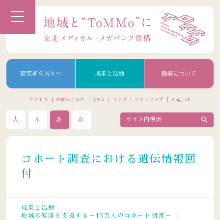
研究者の方々へ
成果と活動
機構について
アクセス
お問い合わせ
Q&A
リンク
サイトマップ
English
大
あ
あ
小
コホート調査における遺伝情報回
付
成果と活動
地域の健康を支援する－15万人のコホート調査－