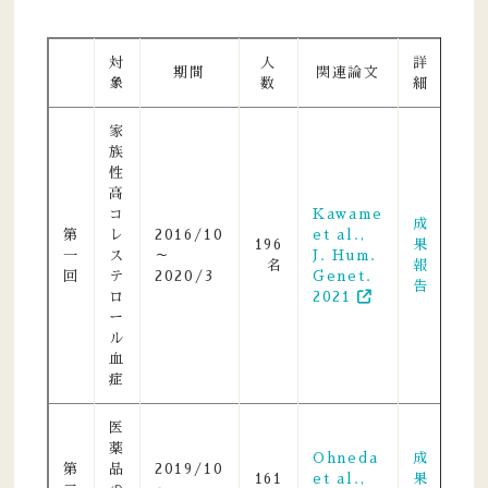
対
人
詳
期間
関連論文
象
数
細
家
族
性
高
コ
Kawame
成
第
レ
2016/10
et al.,
196
果
一
ス
～
J. Hum.
名
報
回
テ
2020/3
Genet.
告
ロ
2021
ー
ル
血
症
医
薬
Ohneda
成
第
品
2019/10
161
et al.,
果