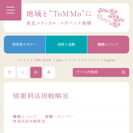
研究者の方々へ
成果と活動
機構について
アクセス
お問い合わせ
Q&A
リンク
サイトマップ
English
大
あ
あ
小
情報利活用戦略室
機構について
組織・メンバー
情報利活用戦略室