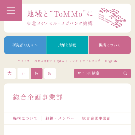
研究者の方々へ
成果と活動
機構について
アクセス
お問い合わせ
Q&A
リンク
サイトマップ
English
大
あ
あ
小
総合企画事業部
機構について
組織・メンバー
総合企画事業部