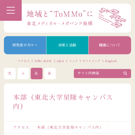
研究者の方々へ
成果と活動
機構について
アクセス
お問い合わせ
Q&A
リンク
サイトマップ
English
大
あ
あ
小
本部（東北大学星陵キャンパス
内）
アクセス
本部（東北大学星陵キャンパス内）