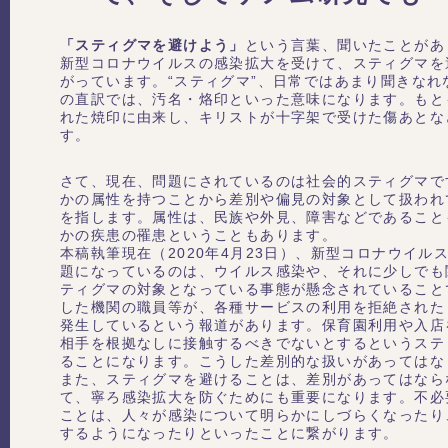
「スティグマを避けよう」
という言葉、聞いたことがあ
新型コロナウイルスの感染拡大を受けて、スティグマを
がっています。“スティグマ”、日常ではあまり聞きなれ
の直訳では、汚名・烙印といった意味になります。もと
れた焼印に由来し、キリストが十字架で受けた傷あとな
す。
さて、現在、問題にされているのは社会的スティグマで
かの属性を持つことから差別や偏見の対象として扱われ
を指します。属性は、民族や外見、障害などであること
かの疾患の罹患ということもあります。
本稿執筆現在（2020年4月23日）、新型コロナウイル
題になっているのは、ウイルス感染や、それに少しでも
ティグマの対象となっている事態が懸念されていること
した機関の職員等が、各種サービスの利用を拒絶された
発生しているという報道があります。保育園利用や入店
相手を根拠なしに接触するべきでないとするというステ
ることになります。こうした差別的な扱いがあってはな
また、スティグマを避けることは、差別があってはなら
て、寧ろ感染拡大を防ぐためにも重要になります。不必
ことは、人々が感染について明らかにしづらくなったり
するようになったりといったことに繋がります。